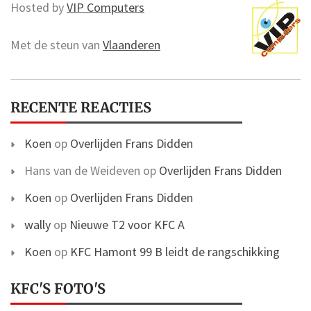
Hosted by
VIP Computers
Met de steun van
Vlaanderen
RECENTE REACTIES
Koen
op
Overlijden Frans Didden
Hans van de Weideven
op
Overlijden Frans Didden
Koen
op
Overlijden Frans Didden
wally
op
Nieuwe T2 voor KFC A
Koen
op
KFC Hamont 99 B leidt de rangschikking
KFC'S FOTO'S