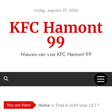
Skip
to
vrijdag, augustus 07, 2026
content
KFC Hamont
99
Nieuws van vzw KFC Hamont 99
You are Here
Home
Titel in zicht voor U17 ?