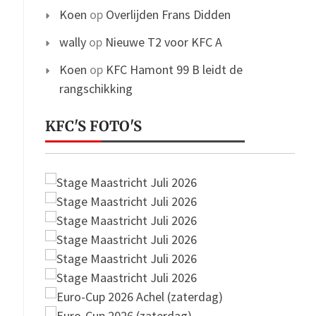
Koen
op
Overlijden Frans Didden
wally
op
Nieuwe T2 voor KFC A
Koen
op
KFC Hamont 99 B leidt de
rangschikking
KFC'S FOTO'S