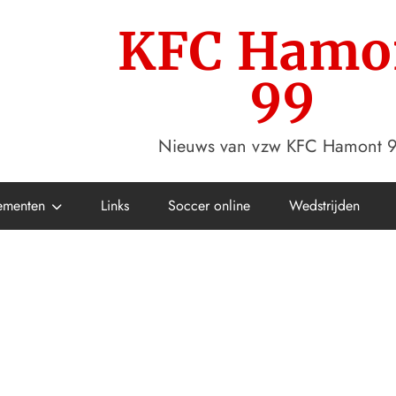
KFC Hamo
99
Nieuws van vzw KFC Hamont 
ementen
Links
Soccer online
Wedstrijden