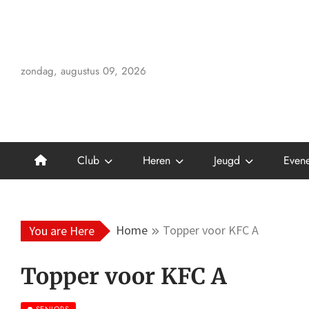
Skip
to
content
zondag, augustus 09, 2026
Club
Heren
Jeugd
Even
Home
Topper voor KFC A
You are Here
Topper voor KFC A
SENIORS