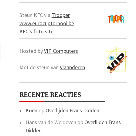
Steun KFC via
Trooper
www.eurocuptornooi.be
KFC's foto site
Hosted by
VIP Computers
Met de steun van
Vlaanderen
RECENTE REACTIES
Koen
op
Overlijden Frans Didden
Hans van de Weideven
op
Overlijden Frans
Didden