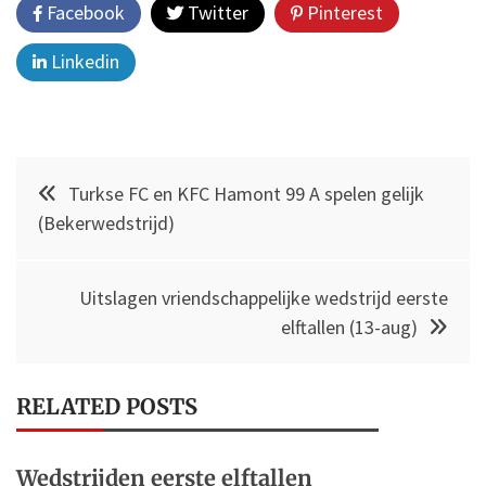
Facebook
Twitter
Pinterest
Linkedin
Post
Turkse FC en KFC Hamont 99 A spelen gelijk
navigation
(Bekerwedstrijd)
Uitslagen vriendschappelijke wedstrijd eerste
elftallen (13-aug)
RELATED POSTS
Wedstrijden eerste elftallen