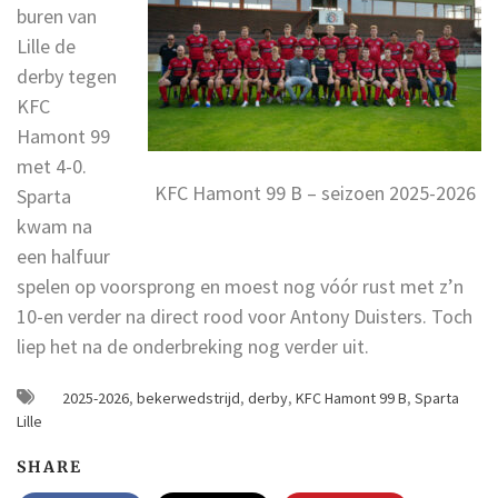
buren van
Lille de
derby tegen
KFC
Hamont 99
met 4-0.
KFC Hamont 99 B – seizoen 2025-2026
Sparta
kwam na
een halfuur
spelen op voorsprong en moest nog vóór rust met z’n
10-en verder na direct rood voor Antony Duisters. Toch
liep het na de onderbreking nog verder uit.
2025-2026
,
bekerwedstrijd
,
derby
,
KFC Hamont 99 B
,
Sparta
Lille
SHARE