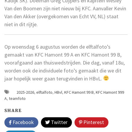
Kadijk SK). Doelman Greg Cuypers en kapitein Wesley
Van den Boomen zijn niet nieuw bij KFC. Aanvaller Kevin
Van den Akker (overgekomen van Echt VV, NL) staat
niet in dit rijtje.
Op woensdag 6 augustus worden de elftalfoto’s
gemaakt van KFC Hamont 99 A en KFC Hamont 99 B,
voorafgaand aan thuiswedstrijden. Die dag, vanaf 18u,
worden ook de individuele foto’s gemaakt die we dit
jaar hopelijk weer gaan terugvinden in HBvL.
2025-2026
,
elftalfoto
,
HBvl
,
KFC Hamont 99 B
,
KFC Hamont 999
A
,
teamfoto
SHARE
Facebook
Twitter
Pinterest