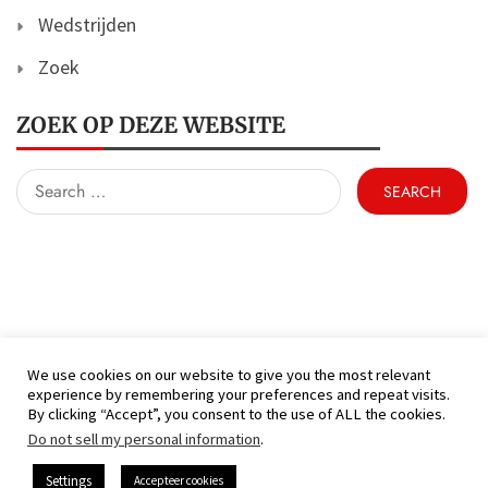
Wedstrijden
Zoek
ZOEK OP DEZE WEBSITE
Search
for:
We use cookies on our website to give you the most relevant
experience by remembering your preferences and repeat visits.
(C) KFC Hamont 99 - Alle rechten voorbehouden
By clicking “Accept”, you consent to the use of ALL the cookies.
Proudly powered by WordPress
|
Theme: Nhuja
Do not sell my personal information
.
News by
Candid Themes
.
Settings
Accepteer cookies