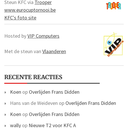
Steun KFC via
Trooper
www.eurocuptornooi.be
KFC's foto site
Hosted by
VIP Computers
Met de steun van
Vlaanderen
RECENTE REACTIES
Koen
op
Overlijden Frans Didden
Hans van de Weideven
op
Overlijden Frans Didden
Koen
op
Overlijden Frans Didden
wally
op
Nieuwe T2 voor KFC A