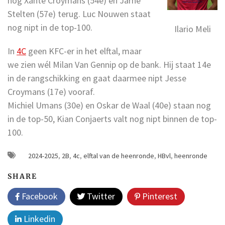
nog Xante Croymans (54e) en Jarne
Stelten (57e) terug. Luc Nouwen staat
nog nipt in de top-100.
Ilario Meli
In
4C
geen KFC-er in het elftal, maar
we zien wél Milan Van Gennip op de bank. Hij staat 14e
in de rangschikking en gaat daarmee nipt Jesse
Croymans (17e) vooraf.
Michiel Umans (30e) en Oskar de Waal (40e) staan nog
in de top-50, Kian Conjaerts valt nog nipt binnen de top-
100.
2024-2025
,
2B
,
4c
,
elftal van de heenronde
,
HBvl
,
heenronde
SHARE
Facebook
Twitter
Pinterest
Linkedin