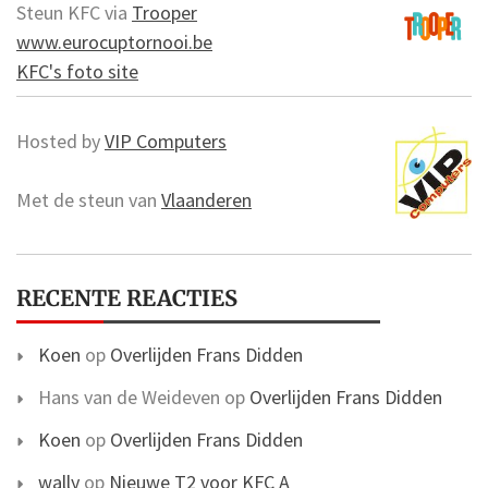
Steun KFC via
Trooper
www.eurocuptornooi.be
KFC's foto site
Hosted by
VIP Computers
Met de steun van
Vlaanderen
RECENTE REACTIES
Koen
op
Overlijden Frans Didden
Hans van de Weideven
op
Overlijden Frans Didden
Koen
op
Overlijden Frans Didden
wally
op
Nieuwe T2 voor KFC A