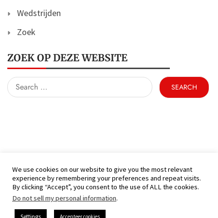
Wedstrijden
Zoek
ZOEK OP DEZE WEBSITE
Search
for:
We use cookies on our website to give you the most relevant
experience by remembering your preferences and repeat visits.
(C) KFC Hamont 99 - Alle rechten voorbehouden
By clicking “Accept”, you consent to the use of ALL the cookies.
Proudly powered by WordPress
|
Theme: Nhuja
Do not sell my personal information
.
News by
Candid Themes
.
Settings
Accepteer cookies