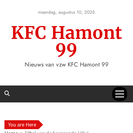
Skip
to
maandag, augustus 10, 2026
content
KFC Hamont
99
Nieuws van vzw KFC Hamont 99
You are Here