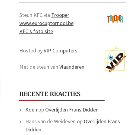
.
Steun KFC via
Trooper
www.eurocuptornooi.be
KFC's foto site
Hosted by
VIP Computers
Met de steun van
Vlaanderen
RECENTE REACTIES
Koen
op
Overlijden Frans Didden
Hans van de Weideven
op
Overlijden Frans
p
Didden