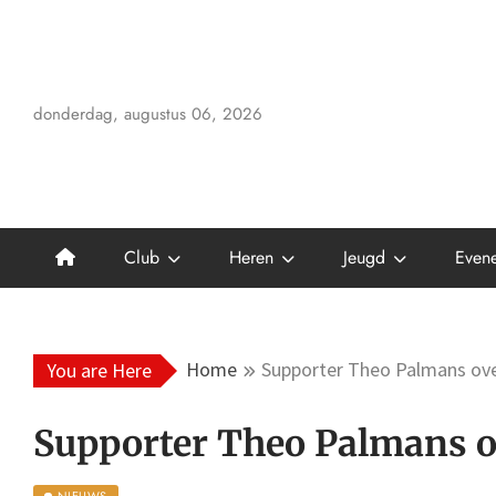
Skip
to
content
donderdag, augustus 06, 2026
Club
Heren
Jeugd
Even
Home
Supporter Theo Palmans ov
You are Here
Supporter Theo Palmans o
NIEUWS