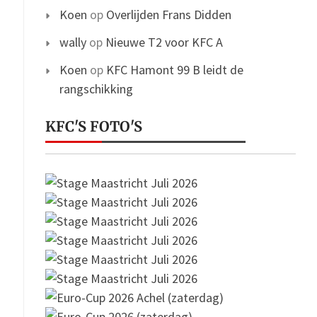
Koen
op
Overlijden Frans Didden
wally
op
Nieuwe T2 voor KFC A
Koen
op
KFC Hamont 99 B leidt de
rangschikking
KFC'S FOTO'S