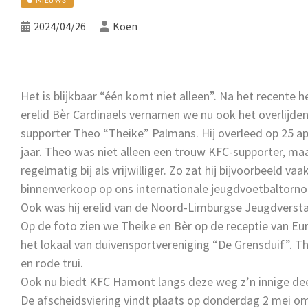
2024/04/26
Koen
Het is blijkbaar “één komt niet alleen”. Na het recente 
erelid Bèr Cardinaels vernamen we nu ook het overlijde
supporter Theo “Theike” Palmans. Hij overleed op 25 ap
jaar. Theo was niet alleen een trouw KFC-supporter, ma
regelmatig bij als vrijwilliger. Zo zat hij bijvoorbeeld va
binnenverkoop op ons internationale jeugdvoetbaltorno
Ook was hij erelid van de Noord-Limburgse Jeugdverst
Op de foto zien we Theike en Bèr op de receptie van Eur
het lokaal van duivensportvereniging “De Grensduif”. The
en rode trui.
Ook nu biedt KFC Hamont langs deze weg z’n innige dee
De afscheidsviering vindt plaats op donderdag 2 mei o