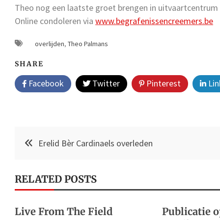
Theo nog een laatste groet brengen in uitvaartcentru
Online condoleren via
www.begrafenissencreemers.be
overlijden
,
Theo Palmans
SHARE
Facebook
Twitter
Pinterest
Lin
Post
Erelid Bèr Cardinaels overleden
navigation
RELATED POSTS
Live From The Field
Publicatie o