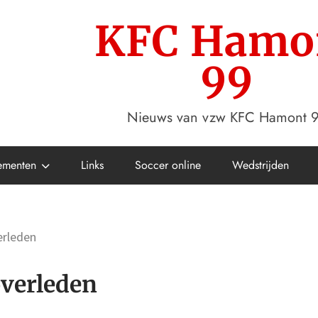
KFC Hamo
99
Nieuws van vzw KFC Hamont 
ementen
Links
Soccer online
Wedstrijden
erleden
verleden