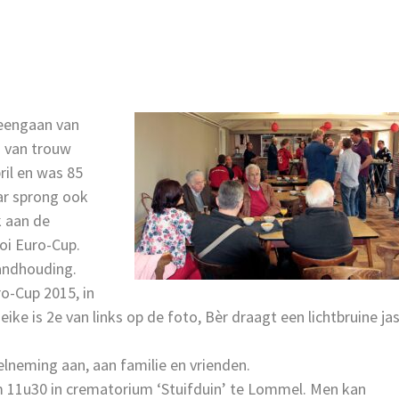
heengaan van
n van trouw
ril en was 85
ar sprong ook
ak aan de
oi Euro-Cup.
andhouding.
o-Cup 2015, in
ike is 2e van links op de foto, Bèr draagt een lichtbruine ja
lneming aan, aan familie en vrienden.
m 11u30 in crematorium ‘Stuifduin’ te Lommel. Men kan