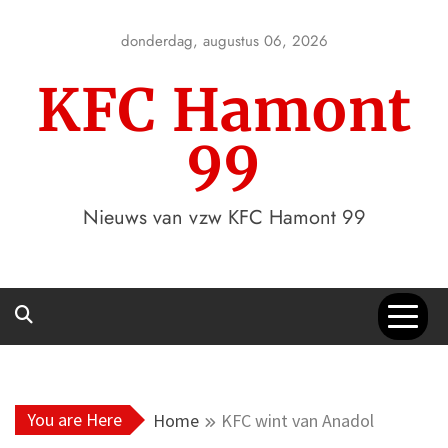
Skip
to
donderdag, augustus 06, 2026
content
KFC Hamont
99
Nieuws van vzw KFC Hamont 99
You are Here
Home
KFC wint van Anadol