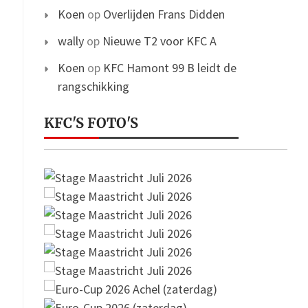
Koen
op
Overlijden Frans Didden
wally
op
Nieuwe T2 voor KFC A
Koen
op
KFC Hamont 99 B leidt de
rangschikking
KFC'S FOTO'S