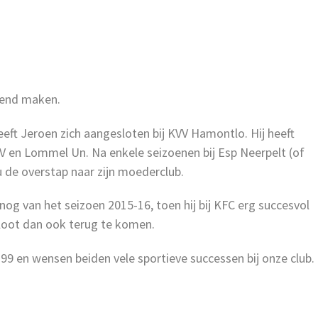
kend maken.
eft Jeroen zich aangesloten bij KVV Hamontlo. Hij heeft
VV en Lommel Un. Na enkele seizoenen bij Esp Neerpelt (of
u de overstap naar zijn moederclub.
og van het seizoen 2015-16, toen hij bij KFC erg succesvol
sloot dan ook terug te komen.
9 en wensen beiden vele sportieve successen bij onze club.