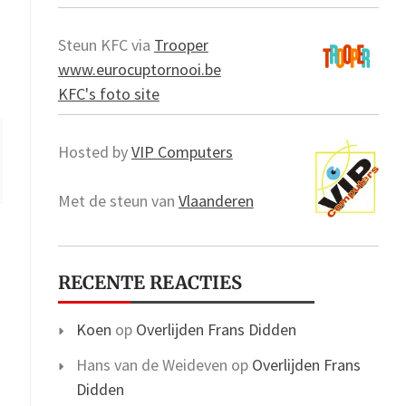
Steun KFC via
Trooper
www.eurocuptornooi.be
KFC's foto site
Hosted by
VIP Computers
Met de steun van
Vlaanderen
RECENTE REACTIES
Koen
op
Overlijden Frans Didden
Hans van de Weideven
op
Overlijden Frans
Didden