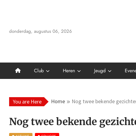
Skip
to
content
donderdag, augustus 06, 2026
Club
Heren
Jeugd
Even
Home
Nog twee bekende gezichten
You are Here
Nog twee bekende gezicht
NIEUWS
SENIORS