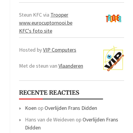
Steun KFC via
Trooper
www.eurocuptornooi.be
KFC's foto site
Hosted by
VIP Computers
Met de steun van
Vlaanderen
RECENTE REACTIES
Koen
op
Overlijden Frans Didden
Hans van de Weideven
op
Overlijden Frans
Didden