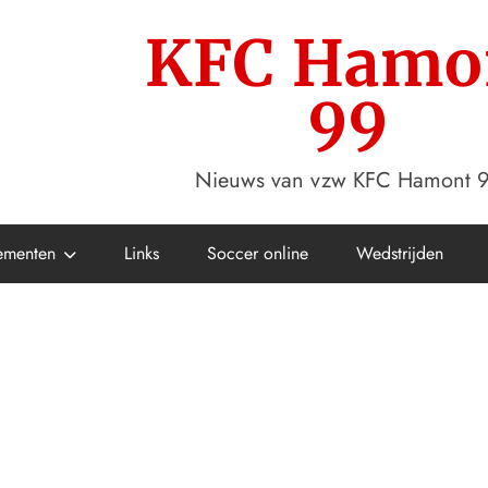
KFC Hamo
99
Nieuws van vzw KFC Hamont 
ementen
Links
Soccer online
Wedstrijden