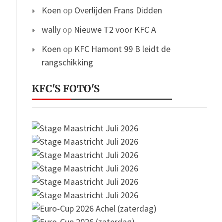
Koen
op
Overlijden Frans Didden
wally
op
Nieuwe T2 voor KFC A
Koen
op
KFC Hamont 99 B leidt de
rangschikking
KFC'S FOTO'S