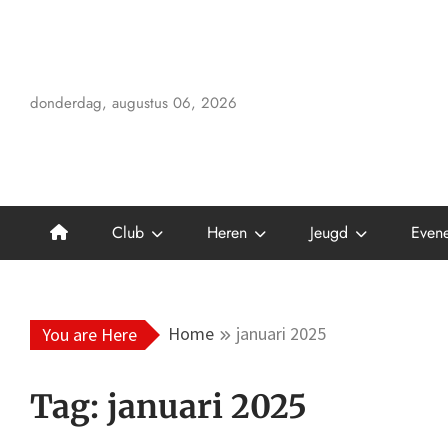
Skip
to
content
donderdag, augustus 06, 2026
Club
Heren
Jeugd
Even
Home
januari 2025
You are Here
Tag:
januari 2025