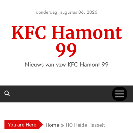
Skip
to
donderdag, augustus 06, 2026
content
KFC Hamont
99
Nieuws van vzw KFC Hamont 99
You are Here
Home
HO Heide Hasselt