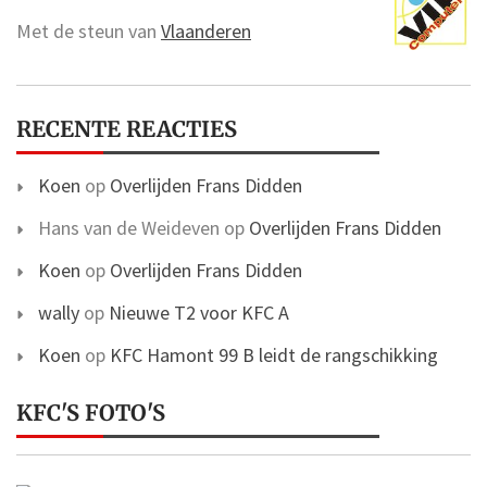
Met de steun van
Vlaanderen
RECENTE REACTIES
Koen
op
Overlijden Frans Didden
Hans van de Weideven
op
Overlijden Frans Didden
Koen
op
Overlijden Frans Didden
wally
op
Nieuwe T2 voor KFC A
Koen
op
KFC Hamont 99 B leidt de rangschikking
KFC'S FOTO'S