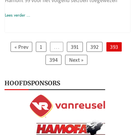
Hamont 99 voor het volgend seizoen toegewezen
Lees verder ...
« Prev
1
…
391
392
393
394
Next »
HOOFDSPONSORS