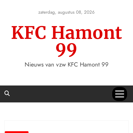
Skip
to
zaterdag, augustus 08, 2026
content
KFC Hamont
99
Nieuws van vzw KFC Hamont 99