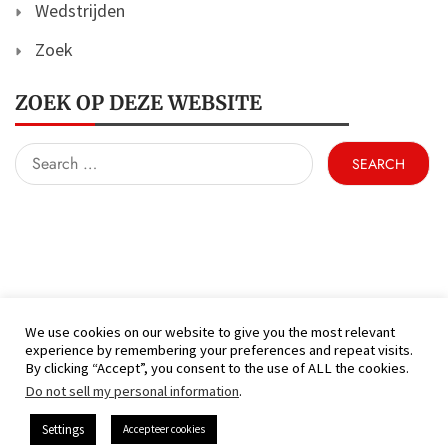
Wedstrijden
Zoek
ZOEK OP DEZE WEBSITE
Search
for:
We use cookies on our website to give you the most relevant
experience by remembering your preferences and repeat visits.
(C) KFC Hamont 99 - Alle rechten voorbehouden
By clicking “Accept”, you consent to the use of ALL the cookies.
Proudly powered by WordPress
|
Theme: Nhuja
Do not sell my personal information
.
News by
Candid Themes
.
Settings
Accepteer cookies