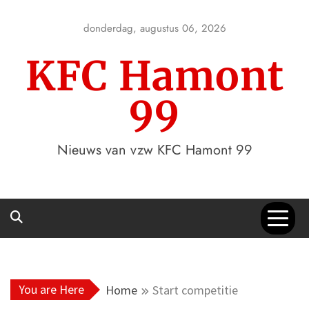
Skip
to
donderdag, augustus 06, 2026
content
KFC Hamont
99
Nieuws van vzw KFC Hamont 99
You are Here
Home
Start competitie