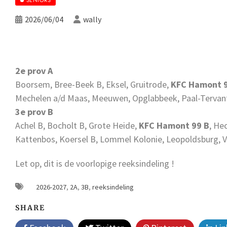
2026/06/04
wally
2e prov A
Boorsem, Bree-Beek B, Eksel, Gruitrode,
KFC Hamont 9
Mechelen a/d Maas, Meeuwen, Opglabbeek, Paal-Tervant
3e prov B
Achel B, Bocholt B, Grote Heide,
KFC Hamont 99 B
, He
Kattenbos, Koersel B, Lommel Kolonie, Leopoldsburg, V
Let op, dit is de voorlopige reeksindeling !
2026-2027
,
2A
,
3B
,
reeksindeling
SHARE