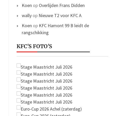
Koen
op
Overlijden Frans Didden
wally
op
Nieuwe T2 voor KFC A
Koen
op
KFC Hamont 99 B leidt de
rangschikking
KFC'S FOTO'S