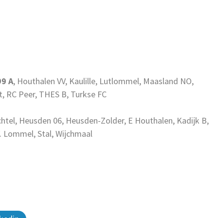
9 A
, Houthalen VV, Kaulille, Lutlommel, Maasland NO,
, RC Peer, THES B, Turkse FC
chtel, Heusden 06, Heusden-Zolder, E Houthalen, Kadijk B,
. Lommel, Stal, Wijchmaal