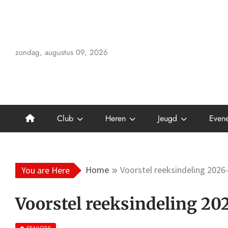
Skip
to
content
zondag, augustus 09, 2026
Club
Heren
Jeugd
Even
Home
Voorstel reeksindeling 2026
You are Here
Voorstel reeksindeling 20
SENIORS