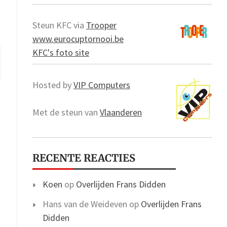
Steun KFC via
Trooper
www.eurocuptornooi.be
KFC's foto site
Hosted by
VIP Computers
Met de steun van
Vlaanderen
RECENTE REACTIES
Koen
op
Overlijden Frans Didden
Hans van de Weideven
op
Overlijden Frans
Didden