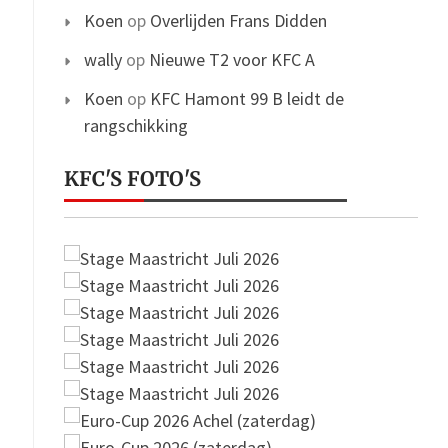
Koen
op
Overlijden Frans Didden
wally
op
Nieuwe T2 voor KFC A
Koen
op
KFC Hamont 99 B leidt de
rangschikking
KFC'S FOTO'S