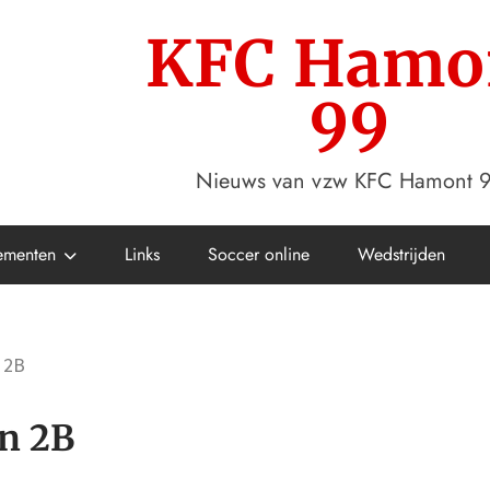
KFC Hamo
99
Nieuws van vzw KFC Hamont 
ementen
Links
Soccer online
Wedstrijden
 2B
n 2B