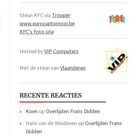
Steun KFC via
Trooper
www.eurocuptornooi.be
KFC's foto site
Hosted by
VIP Computers
Met de steun van
Vlaanderen
RECENTE REACTIES
Koen
op
Overlijden Frans Didden
Hans van de Weideven
op
Overlijden Frans
Didden