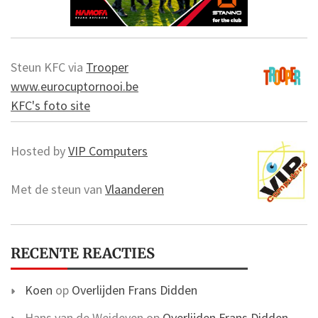
Steun KFC via
Trooper
www.eurocuptornooi.be
KFC's foto site
Hosted by
VIP Computers
Met de steun van
Vlaanderen
RECENTE REACTIES
Koen
op
Overlijden Frans Didden
Hans van de Weideven
op
Overlijden Frans Didden