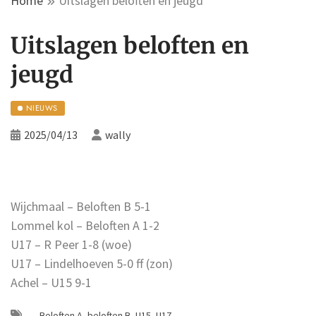
Home
Uitslagen beloften en jeugd
Uitslagen beloften en
jeugd
NIEUWS
2025/04/13
wally
Wijchmaal – Beloften B 5-1
Lommel kol – Beloften A 1-2
U17 – R Peer 1-8 (woe)
U17 – Lindelhoeven 5-0 ff (zon)
Achel – U15 9-1
Beloften A
,
beloften B
,
U15
,
U17