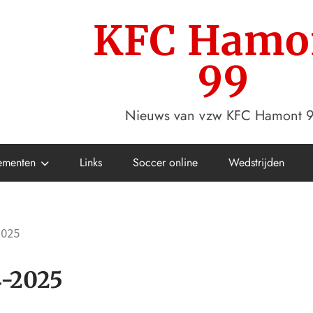
KFC Hamo
99
Nieuws van vzw KFC Hamont 
ementen
Links
Soccer online
Wedstrijden
2025
4-2025