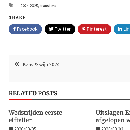
2024-2025
,
transfers
SHARE
Facebook
Twitter
Pinterest
Lin
Post
Kaas & wijn 2024
navigation
RELATED POSTS
Wedstrijden eerste
Uitslagen E
elftallen
afgelopen 
2026/08/05
2026/08/03