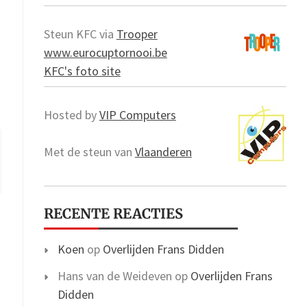
Steun KFC via
Trooper
www.eurocuptornooi.be
KFC's foto site
Hosted by
VIP Computers
Met de steun van
Vlaanderen
RECENTE REACTIES
Koen
op
Overlijden Frans Didden
Hans van de Weideven
op
Overlijden Frans
Didden