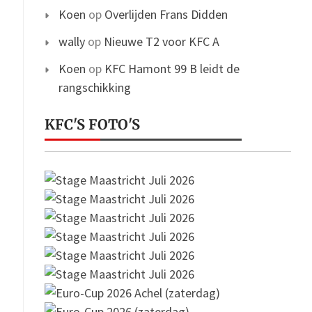
Koen
op
Overlijden Frans Didden
wally
op
Nieuwe T2 voor KFC A
Koen
op
KFC Hamont 99 B leidt de
rangschikking
KFC'S FOTO'S