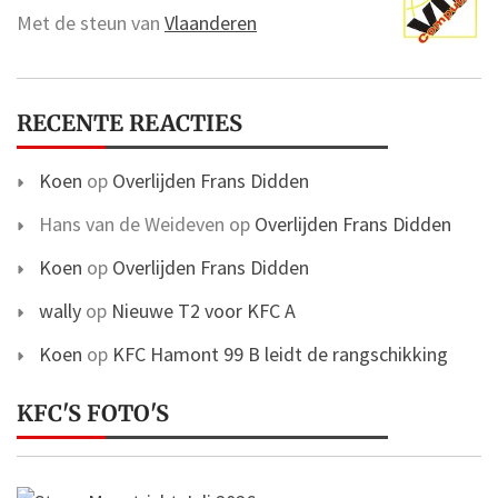
Met de steun van
Vlaanderen
RECENTE REACTIES
Koen
op
Overlijden Frans Didden
Hans van de Weideven
op
Overlijden Frans Didden
Koen
op
Overlijden Frans Didden
wally
op
Nieuwe T2 voor KFC A
Koen
op
KFC Hamont 99 B leidt de rangschikking
KFC'S FOTO'S