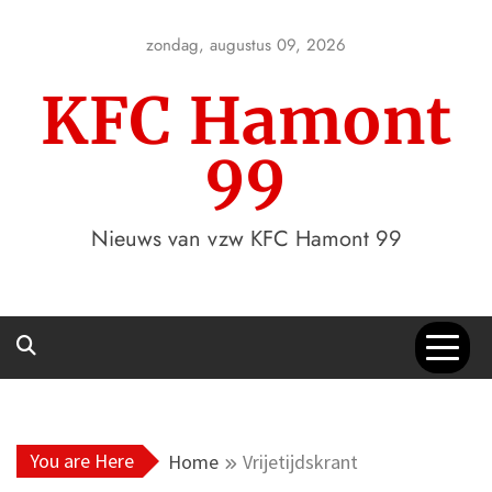
Skip
to
zondag, augustus 09, 2026
content
KFC Hamont
99
Nieuws van vzw KFC Hamont 99
You are Here
Home
Vrijetijdskrant