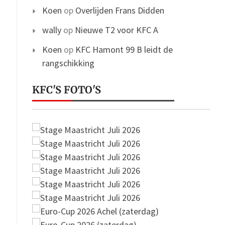
Koen
op
Overlijden Frans Didden
wally
op
Nieuwe T2 voor KFC A
Koen
op
KFC Hamont 99 B leidt de
rangschikking
KFC'S FOTO'S