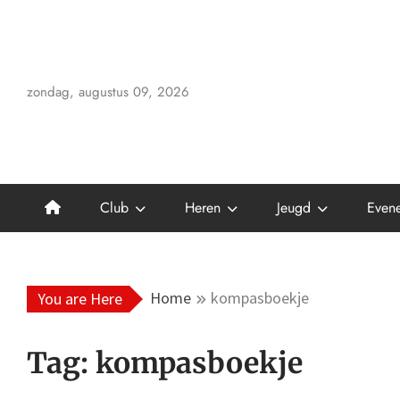
Skip
to
content
zondag, augustus 09, 2026
Club
Heren
Jeugd
Even
Home
kompasboekje
You are Here
Tag:
kompasboekje