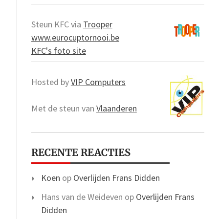
Steun KFC via
Trooper
www.eurocuptornooi.be
KFC's foto site
Hosted by
VIP Computers
Met de steun van
Vlaanderen
RECENTE REACTIES
Koen
op
Overlijden Frans Didden
Hans van de Weideven
op
Overlijden Frans
Didden