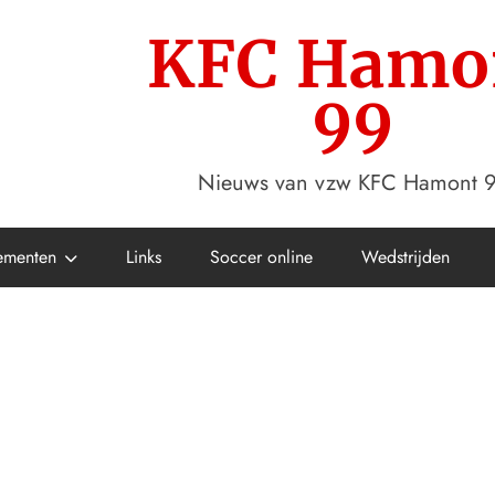
KFC Hamo
99
Nieuws van vzw KFC Hamont 
ementen
Links
Soccer online
Wedstrijden