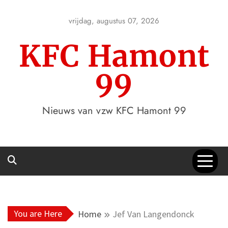
Skip
to
vrijdag, augustus 07, 2026
content
KFC Hamont
99
Nieuws van vzw KFC Hamont 99
You are Here
Home
Jef Van Langendonck