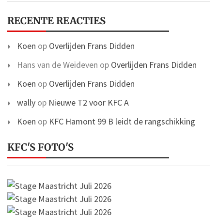
RECENTE REACTIES
Koen
op
Overlijden Frans Didden
Hans van de Weideven
op
Overlijden Frans Didden
Koen
op
Overlijden Frans Didden
wally
op
Nieuwe T2 voor KFC A
Koen
op
KFC Hamont 99 B leidt de rangschikking
KFC'S FOTO'S