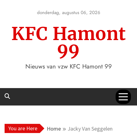
Skip
to
donderdag, augustus 06, 2026
content
KFC Hamont
99
Nieuws van vzw KFC Hamont 99
You are Here
Home
Jacky Van Seggelen