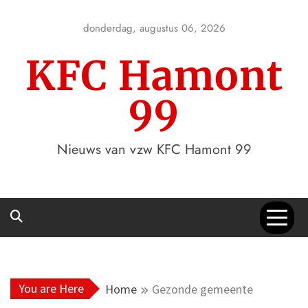
Skip
to
donderdag, augustus 06, 2026
content
KFC Hamont
99
Nieuws van vzw KFC Hamont 99
You are Here
Home
Gezonde gemeente