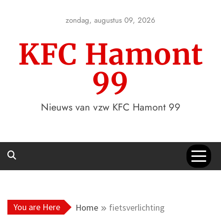
Skip
to
zondag, augustus 09, 2026
content
KFC Hamont
99
Nieuws van vzw KFC Hamont 99
You are Here
Home
fietsverlichting