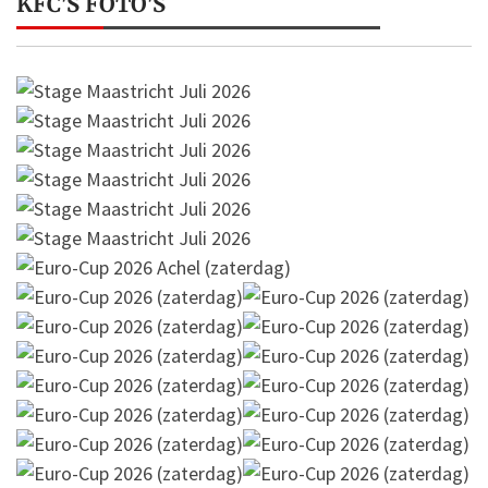
KFC'S FOTO'S