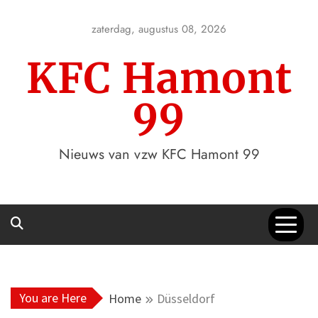
Skip
to
zaterdag, augustus 08, 2026
content
KFC Hamont
99
Nieuws van vzw KFC Hamont 99
You are Here
Home
Düsseldorf