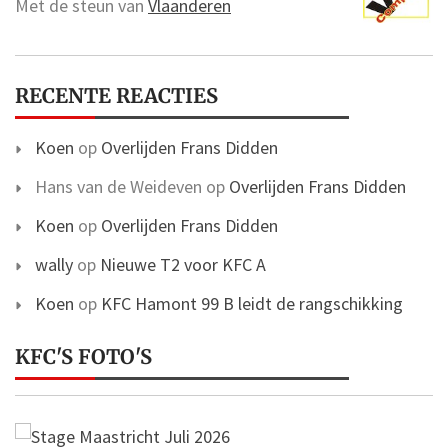
Met de steun van
Vlaanderen
RECENTE REACTIES
Koen
op
Overlijden Frans Didden
Hans van de Weideven
op
Overlijden Frans Didden
Koen
op
Overlijden Frans Didden
wally
op
Nieuwe T2 voor KFC A
Koen
op
KFC Hamont 99 B leidt de rangschikking
KFC'S FOTO'S