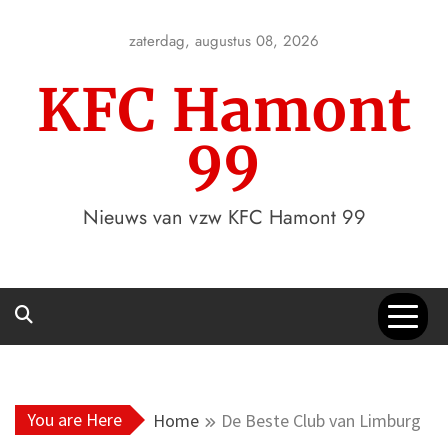
Skip
to
zaterdag, augustus 08, 2026
content
KFC Hamont
99
Nieuws van vzw KFC Hamont 99
You are Here
Home
De Beste Club van Limburg