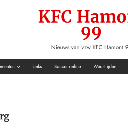
KFC Hamo
99
Nieuws van vzw KFC Hamont 
ementen
Links
Soccer online
Wedstrijden
rg