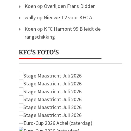
Koen
op
Overlijden Frans Didden
wally
op
Nieuwe T2 voor KFC A
Koen
op
KFC Hamont 99 B leidt de
rangschikking
KFC'S FOTO'S