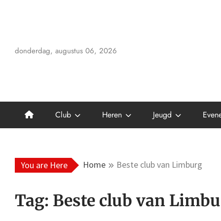
Skip
to
content
donderdag, augustus 06, 2026
Club
Heren
Jeugd
Even
Home
Beste club van Limburg
You are Here
Tag:
Beste club van Limbu