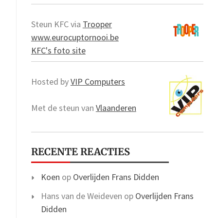
Steun KFC via
Trooper
www.eurocuptornooi.be
KFC's foto site
Hosted by
VIP Computers
Met de steun van
Vlaanderen
RECENTE REACTIES
Koen
op
Overlijden Frans Didden
Hans van de Weideven
op
Overlijden Frans
Didden