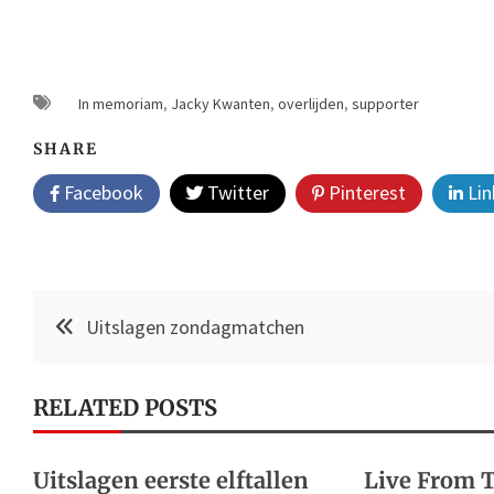
In memoriam
,
Jacky Kwanten
,
overlijden
,
supporter
SHARE
Facebook
Twitter
Pinterest
Lin
Post
Uitslagen zondagmatchen
navigation
RELATED POSTS
Uitslagen eerste elftallen
Live From T