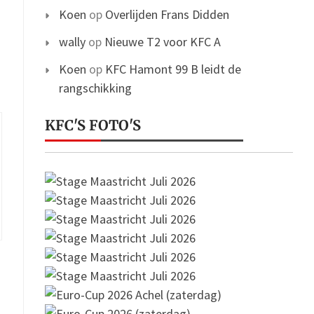
Koen
op
Overlijden Frans Didden
wally
op
Nieuwe T2 voor KFC A
Koen
op
KFC Hamont 99 B leidt de
rangschikking
KFC'S FOTO'S