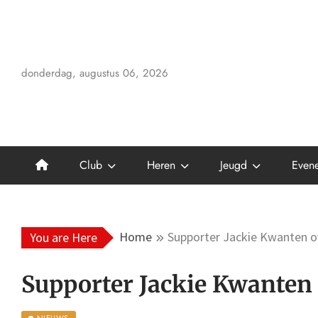
Skip
to
content
donderdag, augustus 06, 2026
Club
Heren
Jeugd
Even
Home
Supporter Jackie Kwanten o
You are Here
Supporter Jackie Kwanten
NIEUWS