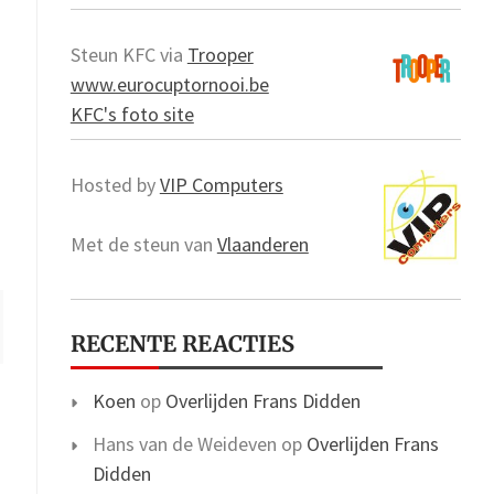
Steun KFC via
Trooper
www.eurocuptornooi.be
KFC's foto site
Hosted by
VIP Computers
Met de steun van
Vlaanderen
RECENTE REACTIES
Koen
op
Overlijden Frans Didden
Hans van de Weideven
op
Overlijden Frans
Didden