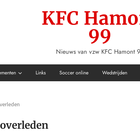
KFC Hamo
99
Nieuws van vzw KFC Hamont 
ementen
Links
Soccer online
Wedstrijden
verleden
 overleden