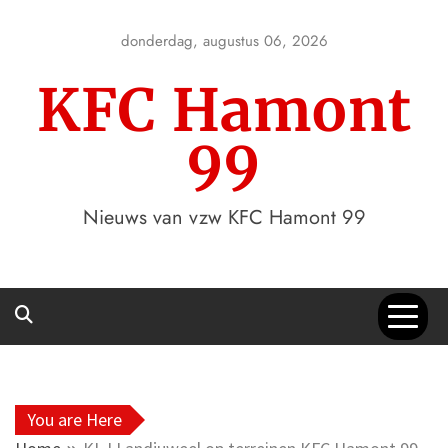
Skip
to
donderdag, augustus 06, 2026
content
KFC Hamont
99
Nieuws van vzw KFC Hamont 99
You are Here