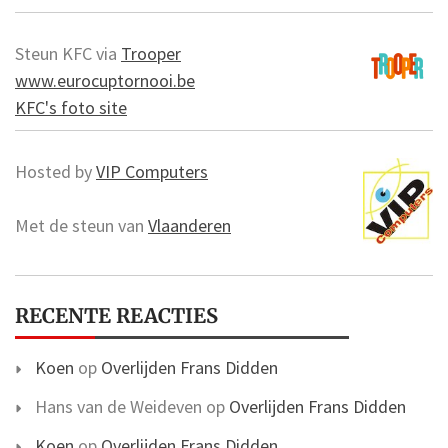
Steun KFC via
Trooper
www.eurocuptornooi.be
KFC's foto site
Hosted by
VIP Computers
Met de steun van
Vlaanderen
RECENTE REACTIES
Koen
op
Overlijden Frans Didden
Hans van de Weideven
op
Overlijden Frans Didden
Koen
op
Overlijden Frans Didden