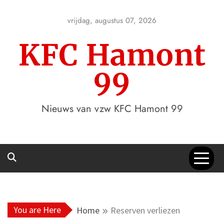
Skip
to
vrijdag, augustus 07, 2026
content
KFC Hamont
99
Nieuws van vzw KFC Hamont 99
You are Here
Home
Reserven verliezen