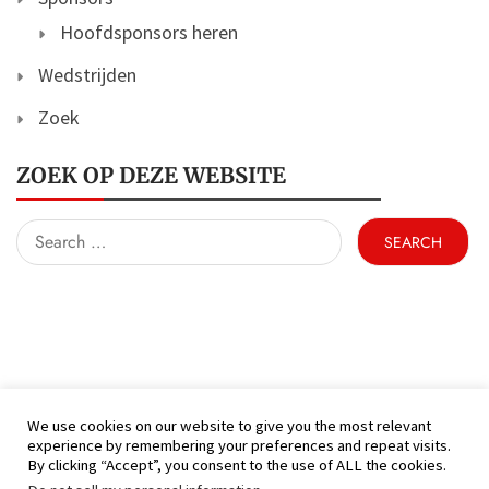
Hoofdsponsors heren
Wedstrijden
Zoek
ZOEK OP DEZE WEBSITE
Search
for:
We use cookies on our website to give you the most relevant
experience by remembering your preferences and repeat visits.
(C) KFC Hamont 99 - Alle rechten voorbehouden
By clicking “Accept”, you consent to the use of ALL the cookies.
Proudly powered by WordPress
|
Theme: Nhuja