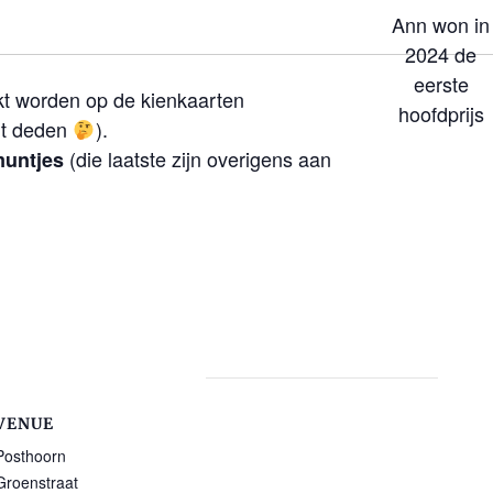
Ann won in
2024 de
eerste
ikt worden op de kienkaarten
hoofdprijs
it deden
).
(die laatste zijn overigens aan
muntjes
VENUE
Posthoorn
Groenstraat