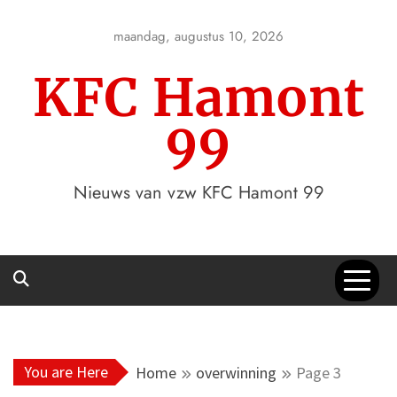
Skip
to
maandag, augustus 10, 2026
content
KFC Hamont
99
Nieuws van vzw KFC Hamont 99
You are Here
Home
overwinning
Page 3