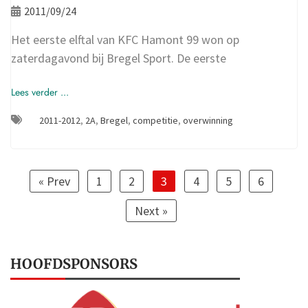
2011/09/24
Het eerste elftal van KFC Hamont 99 won op
zaterdagavond bij Bregel Sport. De eerste
Lees verder ...
2011-2012
,
2A
,
Bregel
,
competitie
,
overwinning
« Prev
1
2
3
4
5
6
Next »
HOOFDSPONSORS