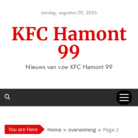
Skip
to
zondag, augustus 09, 2026
content
KFC Hamont
99
Nieuws van vzw KFC Hamont 99
You are Here
Home
overwinning
Page 2