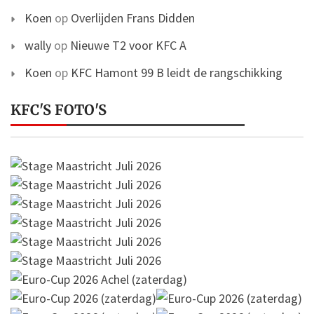
Koen
op
Overlijden Frans Didden
wally
op
Nieuwe T2 voor KFC A
Koen
op
KFC Hamont 99 B leidt de rangschikking
KFC'S FOTO'S