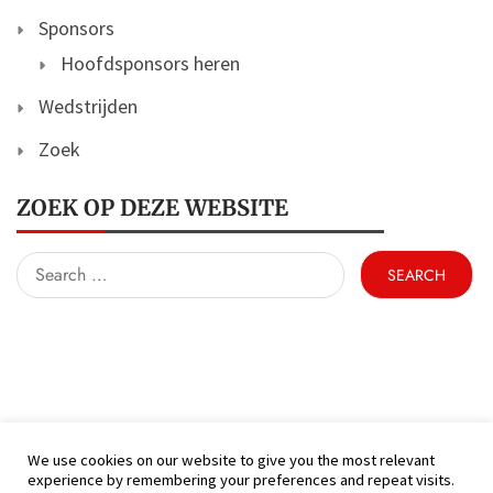
Sponsors
Hoofdsponsors heren
Wedstrijden
Zoek
ZOEK OP DEZE WEBSITE
Search
for:
We use cookies on our website to give you the most relevant
experience by remembering your preferences and repeat visits.
(C) KFC Hamont 99 - Alle rechten voorbehouden