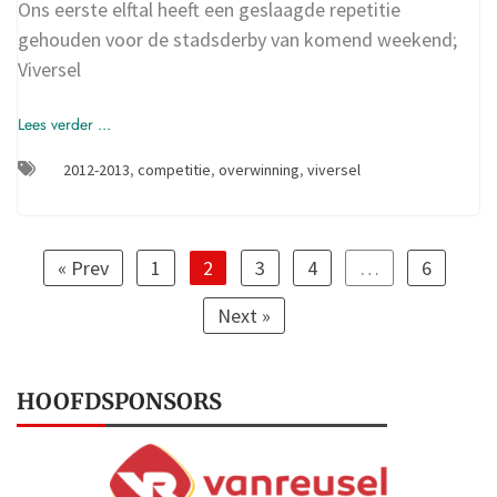
Ons eerste elftal heeft een geslaagde repetitie
gehouden voor de stadsderby van komend weekend;
Viversel
Lees verder ...
2012-2013
,
competitie
,
overwinning
,
viversel
« Prev
1
2
3
4
…
6
Next »
HOOFDSPONSORS