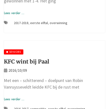
gewonnen met 1-4. Het ging
Lees verder ...
2017-2018
,
eerste elftal
,
overwinning
SENIORS
KFC wint bij Paal
2016/10/09
Met een – schitterend – doelpunt van Robin
Vanruysseveldt leidde KFC bij de rust met
Lees verder ...
2016-2017
,
competitie
,
eerste elftal
,
overwinning