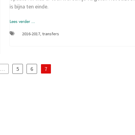
is bijna ten einde.
Lees verder ...
2016-2017
,
transfers
…
5
6
7