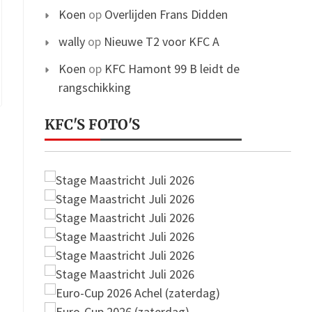
Koen
op
Overlijden Frans Didden
wally
op
Nieuwe T2 voor KFC A
Koen
op
KFC Hamont 99 B leidt de
rangschikking
KFC'S FOTO'S