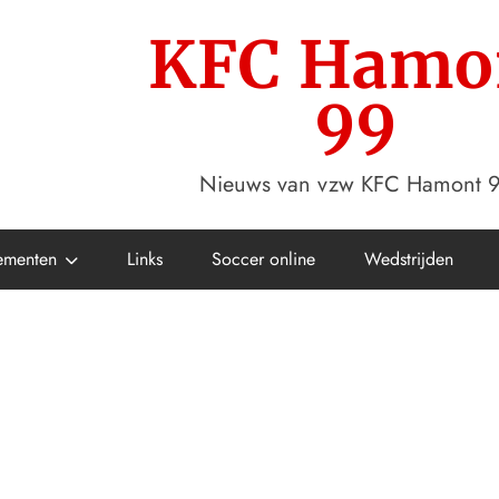
KFC Hamo
99
Nieuws van vzw KFC Hamont 
ementen
Links
Soccer online
Wedstrijden