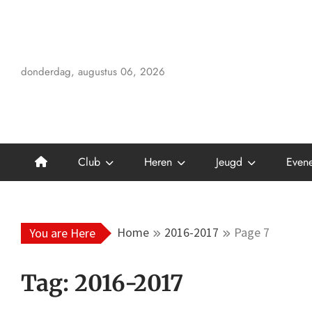
Skip
to
content
donderdag, augustus 06, 2026
Club
Heren
Jeugd
Even
Home
2016-2017
Page 7
You are Here
Tag:
2016-2017