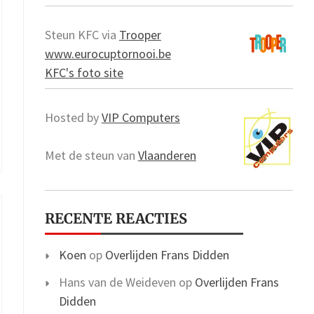
Steun KFC via
Trooper
www.eurocuptornooi.be
KFC's foto site
Hosted by
VIP Computers
Met de steun van
Vlaanderen
RECENTE REACTIES
Koen
op
Overlijden Frans Didden
Hans van de Weideven
op
Overlijden Frans
Didden
n